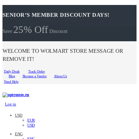
SENIOR’S MEMBER DISCOUNT DAYS!
25% Off
Save
Discount
WELCOME TO WOLMART STORE MESSAGE OR
REMOVE IT!
Daily Deals
Track Order
Blog
Become a Vendor
About Us
Need Help
Log in
USD
EUR
USD
ENG
ENG